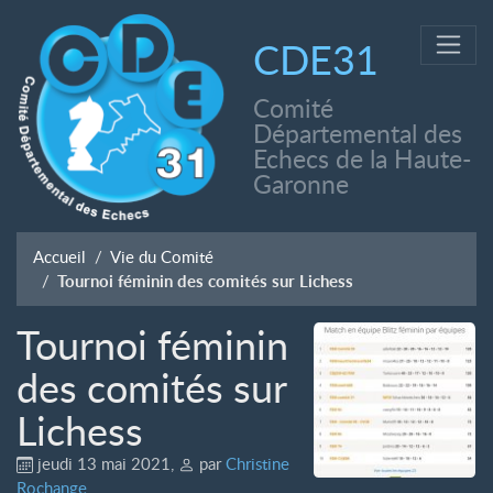
CDE31
Comité
Départemental des
Echecs de la Haute-
Garonne
Accueil
Vie du Comité
Tournoi féminin des comités sur Lichess
Tournoi féminin
des comités sur
Lichess
jeudi 13 mai 2021
,
par
Christine
Rochange