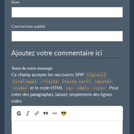
Nom
Courriel (non publié)
Ajoutez votre commentaire ici
Texte de votre message
Ce champ accepte les raccourcis SPIP
{{gras}}
{italique}
-*liste
[texte->url]
<quote>
et le code HTML
. Pour
<code>
<q>
<del>
<ins>
créer des paragraphes, laissez simplement des lignes
vides.