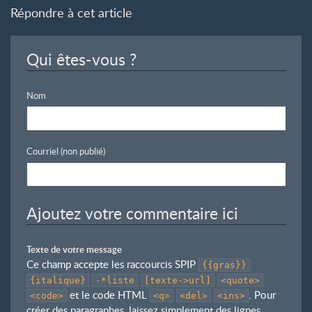
Répondre à cet article
Qui êtes-vous ?
Nom
Courriel (non publié)
Ajoutez votre commentaire ici
Texte de votre message
Ce champ accepte les raccourcis SPIP
{{gras}}
{italique}
-*liste
[texte->url]
<quote>
et le code HTML
. Pour
<code>
<q>
<del>
<ins>
créer des paragraphes, laissez simplement des lignes