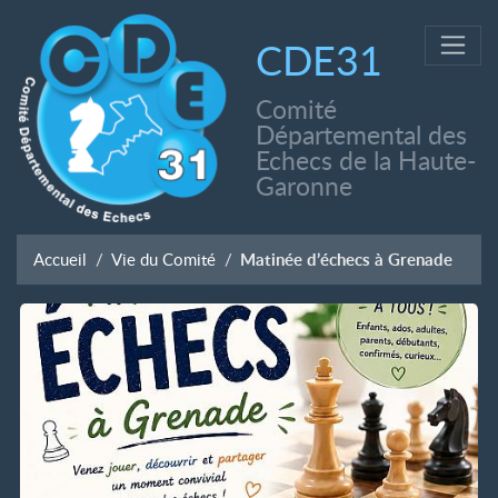
CDE31
Comité
Départemental des
Echecs de la Haute-
Garonne
Accueil
Vie du Comité
Matinée d’échecs à Grenade