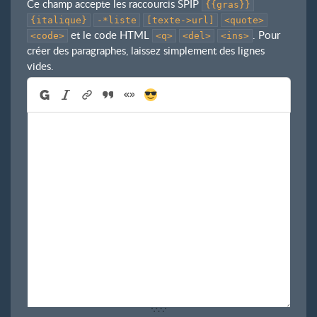
Ce champ accepte les raccourcis SPIP
{{gras}}
{italique}
-*liste
[texte->url]
<quote>
et le code HTML
. Pour
<code>
<q>
<del>
<ins>
créer des paragraphes, laissez simplement des lignes
vides.