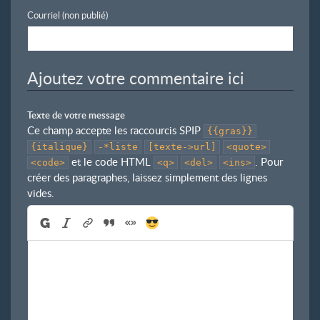
Courriel (non publié)
Ajoutez votre commentaire ici
Texte de votre message
Ce champ accepte les raccourcis SPIP
{{gras}}
{italique}
-*liste
[texte->url]
<quote>
et le code HTML
. Pour
<code>
<q>
<del>
<ins>
créer des paragraphes, laissez simplement des lignes
vides.