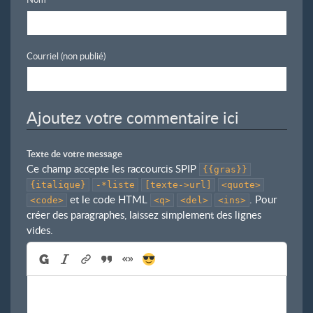
Courriel (non publié)
Ajoutez votre commentaire ici
Texte de votre message
Ce champ accepte les raccourcis SPIP
{{gras}}
{italique}
-*liste
[texte->url]
<quote>
et le code HTML
. Pour
<code>
<q>
<del>
<ins>
créer des paragraphes, laissez simplement des lignes
vides.