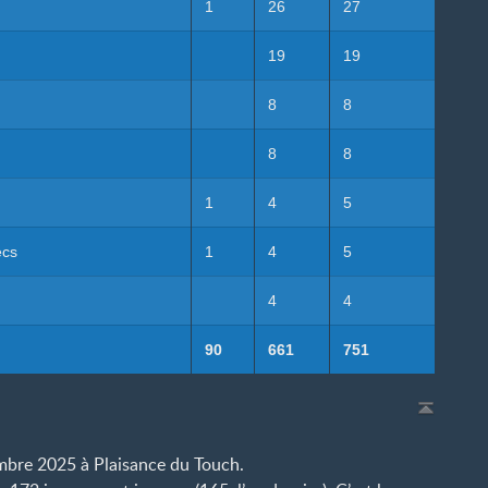
1
26
27
19
19
8
8
8
8
1
4
5
ecs
1
4
5
4
4
90
661
751
embre 2025 à Plaisance du Touch.