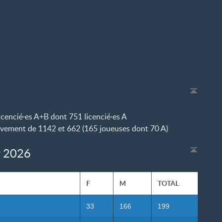
icencié
·
es A+B dont 751 licencié
·
es A
tivement de 1142 et 662 (165 joueuses dont 70 A)
r 2026
F
M
TOTAL
33
166
199