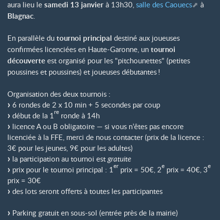
aura lieu le
samedi 13 janvier
à 13h30,
salle des Caouecs
à
Blagnac
.
En parallèle du
tournoi principal
destiné aux joueuses
confirmées licenciées en Haute-Garonne, un
tournoi
découverte
est organisé pour les "pitchounettes" (petites
poussines et poussines) et joueuses débutantes
!
Organisation des deux tournois :
6 rondes de 2 x 10 min + 5 secondes par coup
re
début de la 1
ronde à 14h
licence A ou B obligatoire — si vous n’êtes pas encore
licenciée à la FFE, merci de nous contacter (prix de la licence :
3€ pour les jeunes, 9€ pour les adultes)
la participation au tournoi est
gratuite
er
e
e
prix pour le tournoi principal : 1
prix = 50€, 2
prix = 40€, 3
prix = 30€
des lots seront offerts à toutes les participantes
Parking gratuit en sous-sol (entrée près de la mairie)