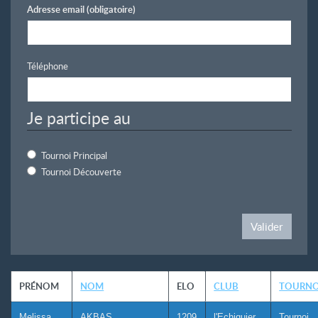
Adresse email
(obligatoire)
Téléphone
Je participe au
Tournoi Principal
Tournoi Découverte
Valider
PRÉNOM
NOM
ELO
CLUB
TOURNO
Melissa
AKBAS
1209
l'Echiquier
Tournoi