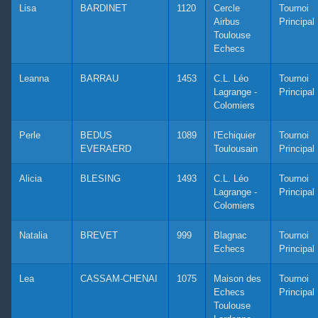
Lisa
BARDINET
1120
Cercle
Tournoi
Airbus
Principal
Toulouse
Echecs
Leanna
BARRAU
1453
C.L. Léo
Tournoi
Lagrange -
Principal
Colomiers
Perle
BEDUS
1089
l'Echiquier
Tournoi
EVERAERD
Toulousain
Principal
Alicia
BLESING
1493
C.L. Léo
Tournoi
Lagrange -
Principal
Colomiers
Natalia
BREVET
999
Blagnac
Tournoi
Echecs
Principal
Lea
CASSAM-CHENAI
1075
Maison des
Tournoi
Echecs
Principal
Toulouse