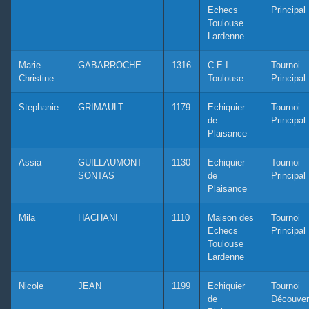
Echecs
Principal
Toulouse
Lardenne
Marie-
GABARROCHE
1316
C.E.I.
Tournoi
Christine
Toulouse
Principal
Stephanie
GRIMAULT
1179
Echiquier
Tournoi
de
Principal
Plaisance
Assia
GUILLAUMONT-
1130
Echiquier
Tournoi
SONTAS
de
Principal
Plaisance
Mila
HACHANI
1110
Maison des
Tournoi
Echecs
Principal
Toulouse
Lardenne
Nicole
JEAN
1199
Echiquier
Tournoi
de
Découver