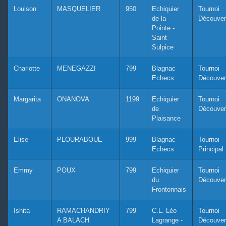
Louison
MASQUELIER
950
Echiquier
Tournoi
de la
Découver
Pointe -
Saint
Sulpice
Charlotte
MENEGAZZI
799
Blagnac
Tournoi
Echecs
Découver
Margarita
ONANOVA
1199
Echiquier
Tournoi
de
Découver
Plaisance
Elise
PLOURABOUE
999
Blagnac
Tournoi
Echecs
Principal
Emmy
POUX
799
Echiquier
Tournoi
du
Découver
Frontonnais
Ishita
RAMACHANDRIY
799
C.L. Léo
Tournoi
A BALACH
Lagrange -
Découver