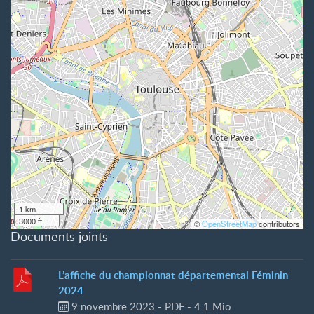
1 km
3000 ft
©
OpenStreetMap
contributors
Documents joints
L’affiche du championnat départemental Féminin
2024
9 novembre 2023
-
PDF
-
4.1 Mio