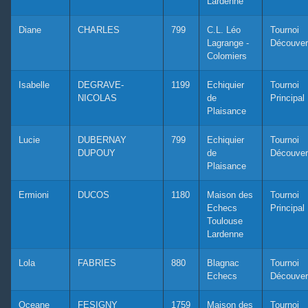
Lardenne
Diane
CHARLES
799
C.L. Léo
Tournoi
Lagrange -
Découver
Colomiers
Isabelle
DEGRAVE-
1199
Echiquier
Tournoi
NICOLAS
de
Principal
Plaisance
Lucie
DUBERNAY
799
Echiquier
Tournoi
DUPOUY
de
Découver
Plaisance
Ermioni
DUCOS
1180
Maison des
Tournoi
Echecs
Principal
Toulouse
Lardenne
Lola
FABRIES
880
Blagnac
Tournoi
Echecs
Découver
Oceane
FESIGNY
1759
Maison des
Tournoi