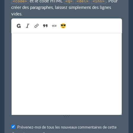
et le code HTML
. Pour
<code>
<q>
<del>
<ins>
créer des paragraphes, laissez simplement des lignes
vides.
Prévenez-moi de tous les nouveaux commentaires de cette