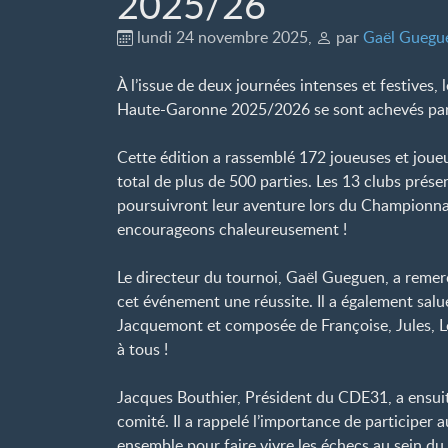
2025/26
lundi 24 novembre 2025
,
par
Gaël Guegu
À l’issue de deux journées intenses et festive
Haute-Garonne 2025/2026 se sont achevés par 
Cette édition a rassemblé 172 joueuses et joueu
total de plus de 500 parties. Les 13 clubs prése
poursuivront leur aventure lors du Championnat 
encourageons chaleureusement
!
Le directeur du tournoi, Gaël Gueguen, a remerc
cet événement une réussite. Il a également salué 
Jacquemont et composée de Françoise, Jules, L
à tous
!
Jacques Bouthier, Président du CDE31, a ensuite 
comité. Il a rappelé l’importance de participer
ensemble pour faire vivre les échecs au sein 