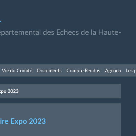
1
partemental des Echecs de la Haute-
Vie du Comité
Documents
Compte Rendus
Agenda
Les 
Expo 2023
Foire Expo 2023