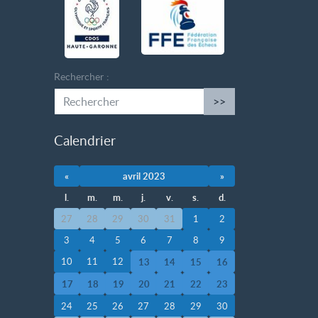
Rechercher :
>>
Calendrier
«
avril 2023
»
l.
m.
m.
j.
v.
s.
d.
27
28
29
30
31
1
2
3
4
5
6
7
8
9
10
11
12
13
14
15
16
17
18
19
20
21
22
23
24
25
26
27
28
29
30