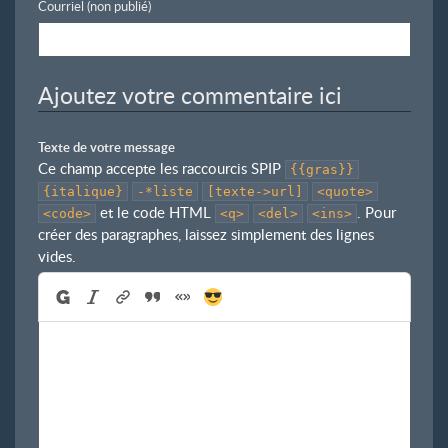
Courriel (non publié)
Ajoutez votre commentaire ici
Texte de votre message
Ce champ accepte les raccourcis SPIP
{{gras}}
{italique}
-*liste
[texte->url]
<quote>
et le code HTML
. Pour
<code>
<q>
<del>
<ins>
créer des paragraphes, laissez simplement des lignes
vides.