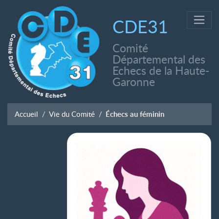
CDE31
Comité
Départemental des
Echecs de la Haute-
Garonne
Accueil
Vie du Comité
Échecs au féminin