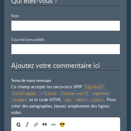
Qui êtes-vous ?
Nom
Courriel (non publié)
Ajoutez votre commentaire ici
Texte de votre message
Ce champ accepte les raccourcis SPIP
{{gras}}
{italique}
-*liste
[texte->url]
<quote>
et le code HTML
. Pour
<code>
<q>
<del>
<ins>
créer des paragraphes, laissez simplement des lignes
vides.