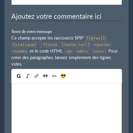
Ajoutez votre commentaire ici
Texte de votre message
Ce champ accepte les raccourcis SPIP
{{gras}}
{italique}
-*liste
[texte->url]
<quote>
et le code HTML
. Pour
<code>
<q>
<del>
<ins>
créer des paragraphes, laissez simplement des lignes
vides.