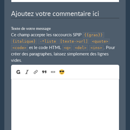
Ajoutez votre commentaire ici
Texte de votre message
Ce champ accepte les raccourcis SPIP
{{gras}}
{italique}
-*liste
[texte->url]
<quote>
et le code HTML
. Pour
<code>
<q>
<del>
<ins>
créer des paragraphes, laissez simplement des lignes
vides.