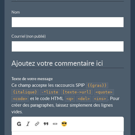
Nom
Courriel (non publié)
Ajoutez votre commentaire ici
Texte de votre message
Ce champ accepte les raccourcis SPIP
{{gras}}
{italique}
-*liste
[texte->url]
<quote>
et le code HTML
. Pour
<code>
<q>
<del>
<ins>
créer des paragraphes, laissez simplement des lignes
vides.