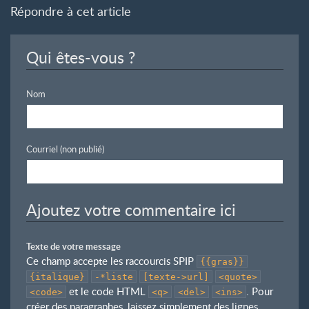
Répondre à cet article
Qui êtes-vous ?
Nom
Courriel (non publié)
Ajoutez votre commentaire ici
Texte de votre message
Ce champ accepte les raccourcis SPIP
{{gras}}
{italique}
-*liste
[texte->url]
<quote>
et le code HTML
. Pour
<code>
<q>
<del>
<ins>
créer des paragraphes, laissez simplement des lignes