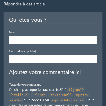
Répondre à cet article
Qui êtes-vous ?
Nom
Courriel (non publié)
Ajoutez votre commentaire ici
Texte de votre message
Ce champ accepte les raccourcis SPIP
{{gras}}
{italique}
-*liste
[texte->url]
<quote>
et le code HTML
. Pour
<code>
<q>
<del>
<ins>
créer des paragraphes, laissez simplement des lignes