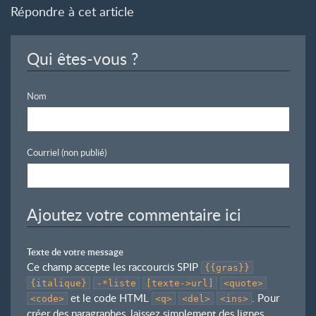
Répondre à cet article
Qui êtes-vous ?
Nom
Courriel (non publié)
Ajoutez votre commentaire ici
Texte de votre message
Ce champ accepte les raccourcis SPIP
{{gras}}
{italique}
-*liste
[texte->url]
<quote>
et le code HTML
. Pour
<code>
<q>
<del>
<ins>
créer des paragraphes, laissez simplement des lignes