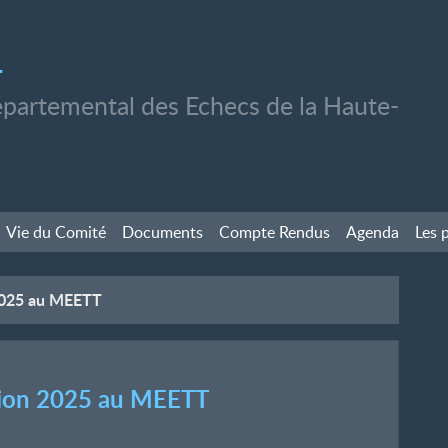
1
partemental des Echecs de la Haute-
Vie du Comité
Documents
Compte Rendus
Agenda
Les 
 2025 au MEETT
ition 2025 au MEETT