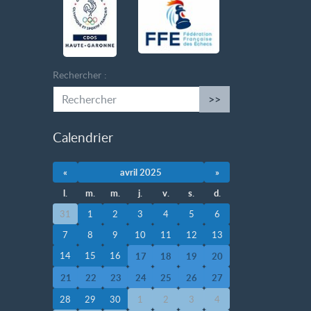
Rechercher :
>>
Calendrier
«
avril 2025
»
l.
m.
m.
j.
v.
s.
d.
31
1
2
3
4
5
6
7
8
9
10
11
12
13
14
15
16
17
18
19
20
21
22
23
24
25
26
27
28
29
30
1
2
3
4