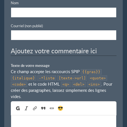
Nom
Courriel (non publié)
Ajoutez votre commentaire ici
Texte de votre message
Ce champ accepte les raccourcis SPIP
{{gras}}
{italique}
-*liste
[texte->url]
<quote>
et le code HTML
. Pour
<code>
<q>
<del>
<ins>
créer des paragraphes, laissez simplement des lignes
vides.