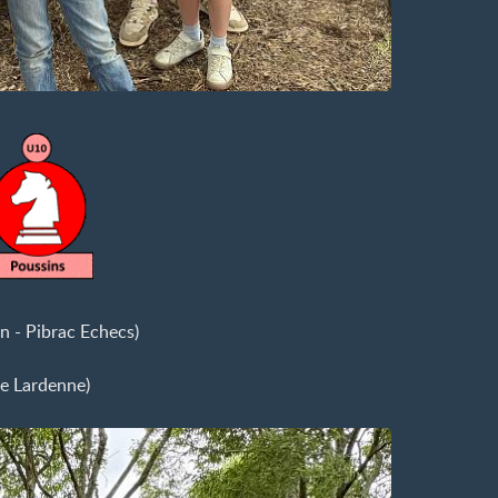
 - Pibrac Echecs)
e Lardenne)