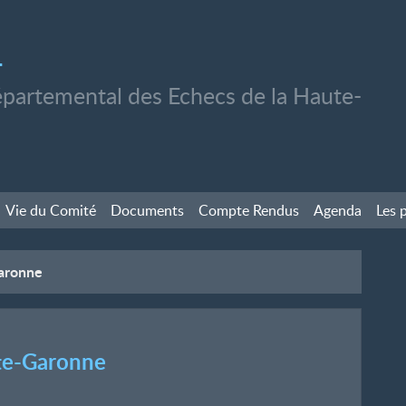
1
partemental des Echecs de la Haute-
Vie du Comité
Documents
Compte Rendus
Agenda
Les 
Garonne
ute-Garonne