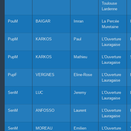
Toulouse
Lardenne
PouM
BAIGAR
Imran
La Percée
Muretaine
PupM
KARKOS
Paul
L'Ouverture
Lauragaise
PupM
KARKOS
Mathieu
L'Ouverture
Lauragaise
PupF
VERGNES
Eline-Rose
L'Ouverture
Lauragaise
SenM
LUC
Jeremy
L'Ouverture
Lauragaise
SenM
ANFOSSO
Laurent
L'Ouverture
Lauragaise
SenM
MOREAU
Emilien
L'Ouverture