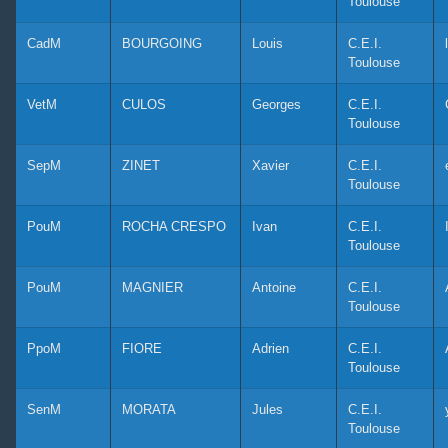
Toulouse
CadM
BOURGOING
Louis
C.E.I.
Toulouse
VetM
CULOS
Georges
C.E.I.
Toulouse
SepM
ZINET
Xavier
C.E.I.
Toulouse
PouM
ROCHA CRESPO
Ivan
C.E.I.
Toulouse
PouM
MAGNIER
Antoine
C.E.I.
Toulouse
PpoM
FIORE
Adrien
C.E.I.
Toulouse
SenM
MORATA
Jules
C.E.I.
Toulouse