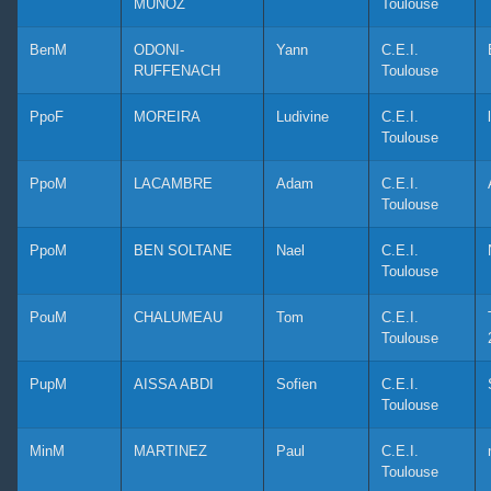
MUNOZ
Toulouse
BenM
ODONI-
Yann
C.E.I.
RUFFENACH
Toulouse
PpoF
MOREIRA
Ludivine
C.E.I.
Toulouse
PpoM
LACAMBRE
Adam
C.E.I.
Toulouse
PpoM
BEN SOLTANE
Nael
C.E.I.
Toulouse
PouM
CHALUMEAU
Tom
C.E.I.
Toulouse
PupM
AISSA ABDI
Sofien
C.E.I.
Toulouse
MinM
MARTINEZ
Paul
C.E.I.
Toulouse