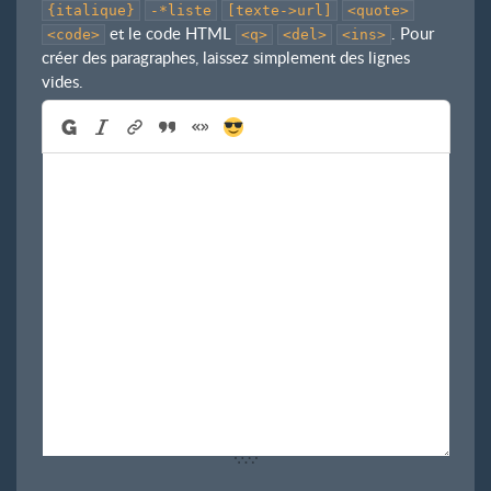
{italique}
-*liste
[texte->url]
<quote>
et le code HTML
. Pour
<code>
<q>
<del>
<ins>
créer des paragraphes, laissez simplement des lignes
vides.