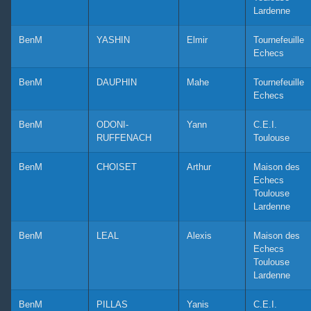
Lardenne
BenM
YASHIN
Elmir
Tournefeuille
Echecs
BenM
DAUPHIN
Mahe
Tournefeuille
Echecs
BenM
ODONI-
Yann
C.E.I.
RUFFENACH
Toulouse
BenM
CHOISET
Arthur
Maison des
Echecs
Toulouse
Lardenne
BenM
LEAL
Alexis
Maison des
Echecs
Toulouse
Lardenne
BenM
PILLAS
Yanis
C.E.I.