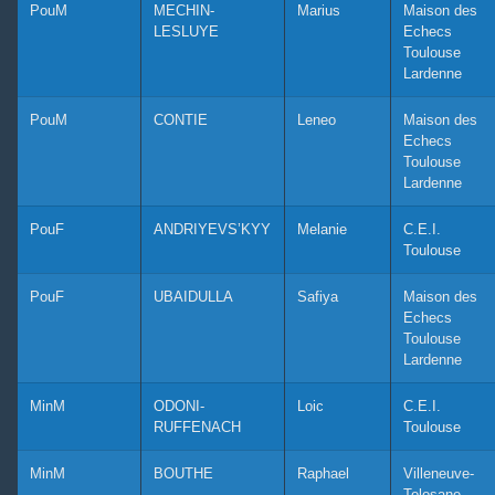
PouM
MECHIN-
Marius
Maison des
LESLUYE
Echecs
Toulouse
Lardenne
PouM
CONTIE
Leneo
Maison des
Echecs
Toulouse
Lardenne
PouF
ANDRIYEVS’KYY
Melanie
C.E.I.
Toulouse
PouF
UBAIDULLA
Safiya
Maison des
Echecs
Toulouse
Lardenne
MinM
ODONI-
Loic
C.E.I.
RUFFENACH
Toulouse
MinM
BOUTHE
Raphael
Villeneuve-
Tolosane