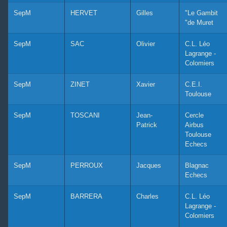
SepM
HERVET
Gilles
"Le Gambit
"de Muret
SepM
SAC
Olivier
C.L. Léo
Lagrange -
Colomiers
SepM
ZINET
Xavier
C.E.I.
Toulouse
SepM
TOSCANI
Jean-
Cercle
Patrick
Airbus
Toulouse
Echecs
SepM
PERROUX
Jacques
Blagnac
Echecs
SepM
BARRERA
Charles
C.L. Léo
Lagrange -
Colomiers