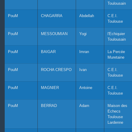
Toulousain
PouM
CHAGARRA
Abdellah
C.E.I.
Toulouse
PouM
MESSOUMIAN
Yogi
l'Echiquier
Toulousain
PouM
BAIGAR
Imran
La Percée
Muretaine
PouM
ROCHA CRESPO
Ivan
C.E.I.
Toulouse
PouM
MAGNIER
Antoine
C.E.I.
Toulouse
PouM
BERRAD
Adam
Maison des
Echecs
Toulouse
Lardenne