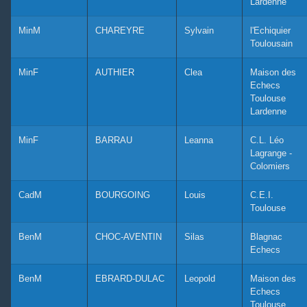
Lardenne
MinM
CHAREYRE
Sylvain
l'Echiquier
Toulousain
MinF
AUTHIER
Clea
Maison des
Echecs
Toulouse
Lardenne
MinF
BARRAU
Leanna
C.L. Léo
Lagrange -
Colomiers
CadM
BOURGOING
Louis
C.E.I.
Toulouse
BenM
CHOC-AVENTIN
Silas
Blagnac
Echecs
BenM
EBRARD-DULAC
Leopold
Maison des
Echecs
Toulouse