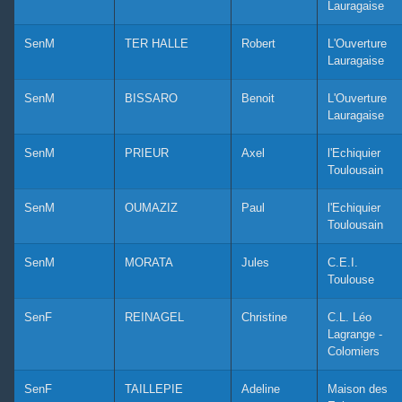
Lauragaise
SenM
TER HALLE
Robert
L'Ouverture
Lauragaise
SenM
BISSARO
Benoit
L'Ouverture
Lauragaise
SenM
PRIEUR
Axel
l'Echiquier
Toulousain
SenM
OUMAZIZ
Paul
l'Echiquier
Toulousain
SenM
MORATA
Jules
C.E.I.
Toulouse
SenF
REINAGEL
Christine
C.L. Léo
Lagrange -
Colomiers
SenF
TAILLEPIE
Adeline
Maison des