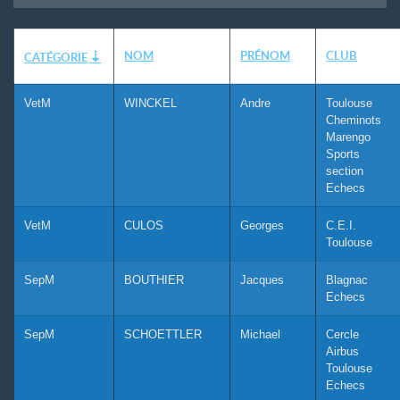
NOM
PRÉNOM
CLUB
CATÉGORIE
VetM
WINCKEL
Andre
Toulouse
Cheminots
Marengo
Sports
section
Echecs
VetM
CULOS
Georges
C.E.I.
Toulouse
SepM
BOUTHIER
Jacques
Blagnac
Echecs
SepM
SCHOETTLER
Michael
Cercle
Airbus
Toulouse
Echecs