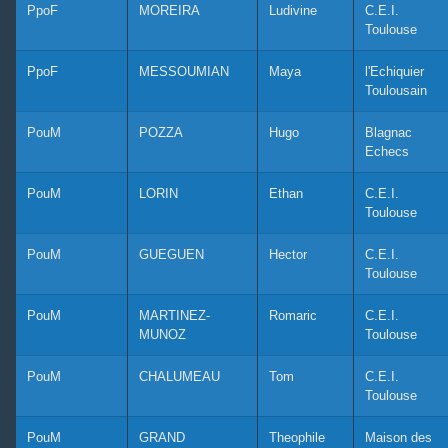
PpoF
MOREIRA
Ludivine
C.E.I.
Toulouse
PpoF
MESSOUMIAN
Maya
l'Echiquier
Toulousain
PouM
POZZA
Hugo
Blagnac
Echecs
PouM
LORIN
Ethan
C.E.I.
Toulouse
PouM
GUEGUEN
Hector
C.E.I.
Toulouse
PouM
MARTINEZ-
Romaric
C.E.I.
MUNOZ
Toulouse
PouM
CHALUMEAU
Tom
C.E.I.
Toulouse
PouM
GRAND
Theophile
Maison des