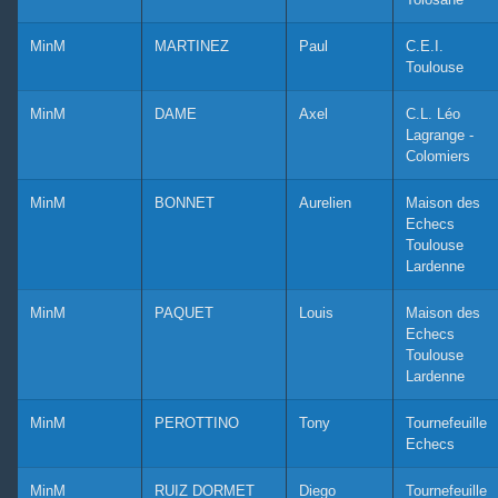
MinM
MARTINEZ
Paul
C.E.I.
Toulouse
MinM
DAME
Axel
C.L. Léo
Lagrange -
Colomiers
MinM
BONNET
Aurelien
Maison des
Echecs
Toulouse
Lardenne
MinM
PAQUET
Louis
Maison des
Echecs
Toulouse
Lardenne
MinM
PEROTTINO
Tony
Tournefeuille
Echecs
MinM
RUIZ DORMET
Diego
Tournefeuille