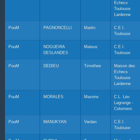
Echecs
Toulouse
Lardenne
PouM
PAGNONCELLI
Martin
C.E.I.
Toulouse
PouM
NOGUEIRA
Mateus
C.E.I.
DESLANDES
Toulouse
PouM
DEDIEU
Timothee
Maison des
Echecs
Toulouse
Lardenne
PouM
MORALES
Maxime
C.L. Léo
Lagrange -
Colomiers
PouM
MANUKYAN
Vardan
C.E.I.
Toulouse