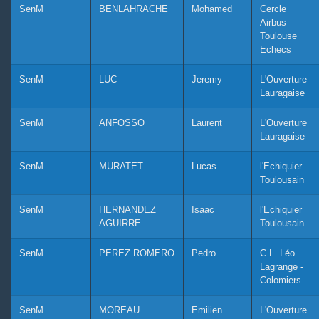
SenM
BENLAHRACHE
Mohamed
Cercle
Airbus
Toulouse
Echecs
SenM
LUC
Jeremy
L'Ouverture
Lauragaise
SenM
ANFOSSO
Laurent
L'Ouverture
Lauragaise
SenM
MURATET
Lucas
l'Echiquier
Toulousain
SenM
HERNANDEZ
Isaac
l'Echiquier
AGUIRRE
Toulousain
SenM
PEREZ ROMERO
Pedro
C.L. Léo
Lagrange -
Colomiers
SenM
MOREAU
Emilien
L'Ouverture