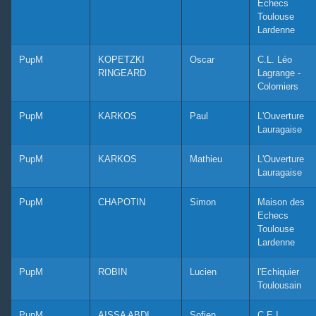
Echecs
Toulouse
Lardenne
PupM
KOPETZKI
Oscar
C.L. Léo
RINGEARD
Lagrange -
Colomiers
PupM
KARKOS
Paul
L'Ouverture
Lauragaise
PupM
KARKOS
Mathieu
L'Ouverture
Lauragaise
PupM
CHAPOTIN
Simon
Maison des
Echecs
Toulouse
Lardenne
PupM
ROBIN
Lucien
l'Echiquier
Toulousain
PupM
AISSA ABDI
Sofien
C.E.I.