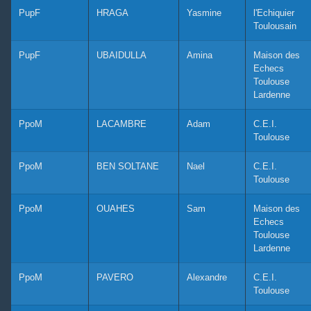
PupF
HRAGA
Yasmine
l'Echiquier
Toulousain
PupF
UBAIDULLA
Amina
Maison des
Echecs
Toulouse
Lardenne
PpoM
LACAMBRE
Adam
C.E.I.
Toulouse
PpoM
BEN SOLTANE
Nael
C.E.I.
Toulouse
PpoM
OUAHES
Sam
Maison des
Echecs
Toulouse
Lardenne
PpoM
PAVERO
Alexandre
C.E.I.
Toulouse