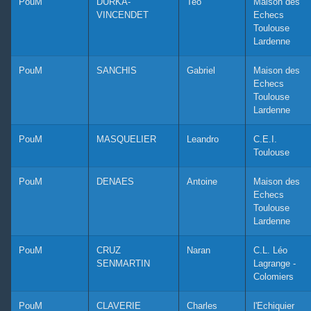
PouM
DURKA-
Teo
Maison des
VINCENDET
Echecs
Toulouse
Lardenne
PouM
SANCHIS
Gabriel
Maison des
Echecs
Toulouse
Lardenne
PouM
MASQUELIER
Leandro
C.E.I.
Toulouse
PouM
DENAES
Antoine
Maison des
Echecs
Toulouse
Lardenne
PouM
CRUZ
Naran
C.L. Léo
SENMARTIN
Lagrange -
Colomiers
PouM
CLAVERIE
Charles
l'Echiquier