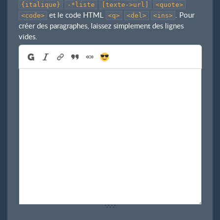
{italique}
-*liste
[texte->url]
<quote>
et le code HTML
. Pour
<code>
<q>
<del>
<ins>
créer des paragraphes, laissez simplement des lignes
vides.